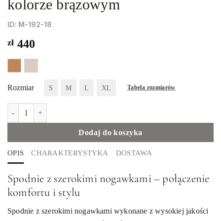
kolorze brązowym
ID: М-192-18
zł
440
Rozmiar
S
M
L
XL
Tabela rozmiarów
ilość Szerokie spodnie z weluru w kolorze brązowym
Dodaj do koszyka
OPIS
CHARAKTERYSTYKA
DOSTAWA
Spodnie z szerokimi nogawkami – połączenie
komfortu i stylu
Spodnie z szerokimi nogawkami wykonane z wysokiej jakości