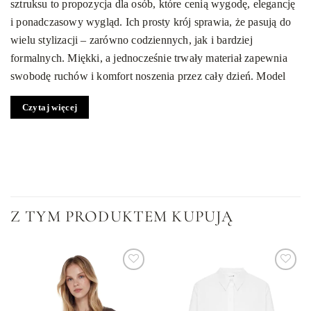
sztruksu to propozycja dla osób, które cenią wygodę, elegancję
i ponadczasowy wygląd. Ich prosty krój sprawia, że pasują do
wielu stylizacji – zarówno codziennych, jak i bardziej
formalnych. Miękki, a jednocześnie trwały materiał zapewnia
swobodę ruchów i komfort noszenia przez cały dzień. Model
posiada średni stan, który subtelnie podkreśla talię, a szlufki
Czytaj więcej
umożliwiają dodanie ulubionego paska. Boczne kieszenie z
metalowymi okuciami wprowadzają element nowoczesnego
designu.
Spodnie z szerokimi nogawkami –
dopracowane w każdym detalu
Z TYM PRODUKTEM KUPUJĄ
Tylne, wpuszczane kieszenie zostały ozdobione eleganckim,
metalowym detalem, który podkreśla jakość wykonania.
Zapięcie na metalowy zamek błyskawiczny oraz guzik z logo
marki to gwarancja trwałości i wygody. Wszystkie dodatki
Dodaj
Dodaj
utrzymane w odcieniu antycznego złota nadają całości
do
do
listy
listy
subtelnego, luksusowego charakteru. Dzięki precyzyjnemu
życzeń
życzeń