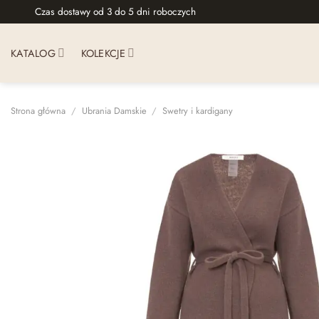
Skip
Czas dostawy od 3 do 5 dni roboczych
to
content
KATALOG
KOLEKCJE
Strona główna
/
Ubrania Damskie
/
Swetry i kardigany