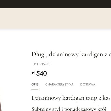
Długi, dzianinowy kardigan z
Dodaj
ID: П-15-13
do listy
540
zł
życzeń
OPIS
CHARAKTERYSTYKA
DOSTAWA
Dzianinowy kardigan taup z kas
Subtelny styl i ponadczasowy krój