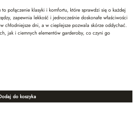
to połączenie klasyki i komfortu, które sprawdzi się o każdej
zędzy, zapewnia lekkość i jednocześnie doskonałe właściwości
 w chłodniejsze dni, a w cieplejsze pozwala skórze oddychać.
ch, jak i ciemnych elementów garderoby, co czyni go
które robią różnicę
 podkreślić talię lub nosić kardigan w luźniejszej formie.
żna wygodnie podwinąć, nadając stylizacji swobodniejszego
rzymać jego kształt i lepiej dopasować do sylwetki. Dodatek
kki, nie podrażnia skóry i pięknie się układa.
Dodaj do koszyka
zastosowanie
i na weekendowy spacer czy wieczorne wyjście. Świetnie
nicami ołówkowymi, jeansami czy eleganckimi spodniami. W
 botkami, a w cieplejsze – z topem i loafersami. Ponadczasowy