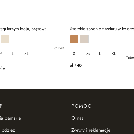
 regularnym kroju, brązowa
Szerokie spodnie z weluru w kolor
CLEAR
M
L
XL
S
M
L
XL
Tabe
zł
440
rów
P
POMOC
ia damskie
O nas
 odzież
Zwroty i reklamacje