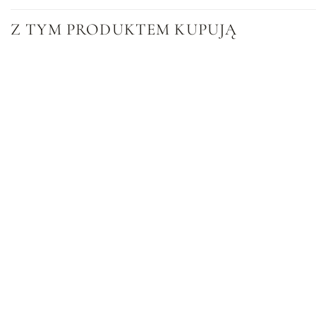
Z TYM PRODUKTEM KUPUJĄ
Dodaj
do
listy
życzeń