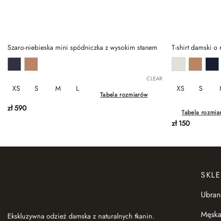
Szaro-niebieska mini spódniczka z wysokim stanem
T-shirt damski o
CLEAR
XS
S
M
L
XS
S
Tabela rozmiarów
zł
590
Tabela rozmia
zł
150
SKLE
Ubran
Męska
Ekskluzywna odzież damska z naturalnych tkanin.