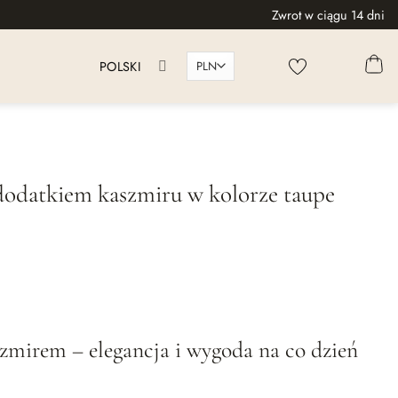
Zwrot w ciągu 14 dni
POLSKI
 dodatkiem kaszmiru w kolorze taupe
zmirem – elegancja i wygoda na co dzień