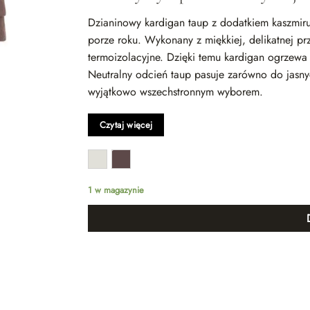
Dzianinowy kardigan taup z dodatkiem kaszmiru 
porze roku. Wykonany z miękkiej, delikatnej pr
termoizolacyjne. Dzięki temu kardigan ogrzewa
Neutralny odcień taup pasuje zarówno do jasny
wyjątkowo wszechstronnym wyborem.
Dzianinowy kardigan taup – detale, 
Czytaj więcej
Model posiada wąski, długi pasek, który pozwala
Długie rękawy zakończone elastyczną gumką mo
charakteru. Gumka u dołu kardiganu pozwala ut
1 w magazynie
kaszmiru sprawia, że materiał jest wyjątkowo mię
Pomysły na stylizację i praktyczne 
Ten model można nosić zarówno do pracy, jak 
wygląda w połączeniu z sukienkami midi, spód
chłodniejsze dni można zestawić go z golfem i