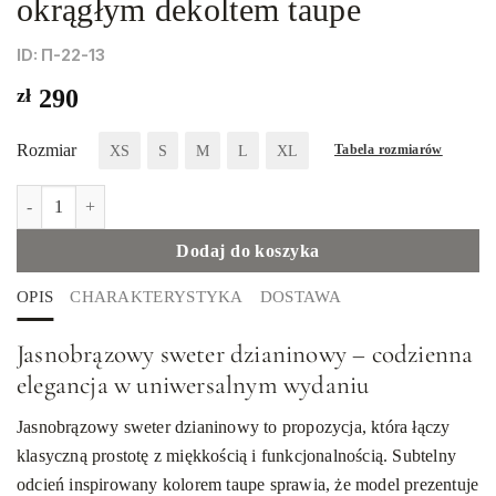
okrągłym dekoltem taupe
ID: П-22-13
zł
290
Rozmiar
XS
S
M
L
XL
Tabela rozmiarów
ilość Dzianinowy damski sweter z okrągłym dekoltem taupe
Dodaj do koszyka
OPIS
CHARAKTERYSTYKA
DOSTAWA
Jasnobrązowy sweter dzianinowy – codzienna
elegancja w uniwersalnym wydaniu
Jasnobrązowy sweter dzianinowy to propozycja, która łączy
klasyczną prostotę z miękkością i funkcjonalnością. Subtelny
odcień inspirowany kolorem taupe sprawia, że model prezentuje