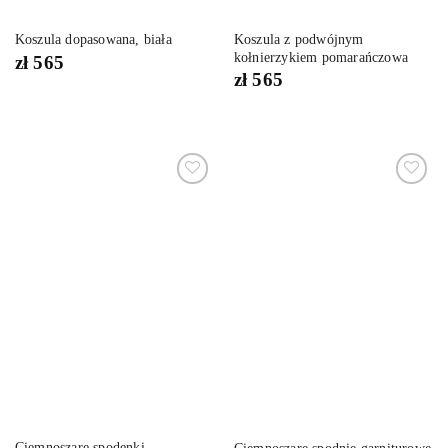
Koszula z podwójnym
Koszula dopasowana, biała
kołnierzykiem pomarańczowa
zł
565
zł
565
Dodaj
Dodaj
do
do
listy
listy
życzeń
życzeń
Ciemnoszare spodenki