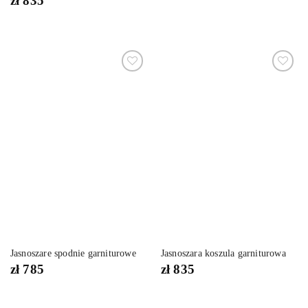
zł
835
Dodaj
Dodaj
do
do
listy
listy
życzeń
życzeń
Jasnoszare spodnie garniturowe
Jasnoszara koszula garniturowa
zł
785
zł
835