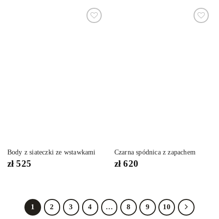
Dodaj
Dodaj
do
do
listy
listy
życzeń
życzeń
Body z siateczki ze wstawkami
Czarna spódnica z zapachem
zł
525
zł
620
1
2
3
4
…
8
9
10