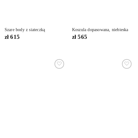
Szare body z siateczką
Koszula dopasowana, niebieska
zł
615
zł
565
Dodaj
Dodaj
do
do
listy
listy
życzeń
życzeń