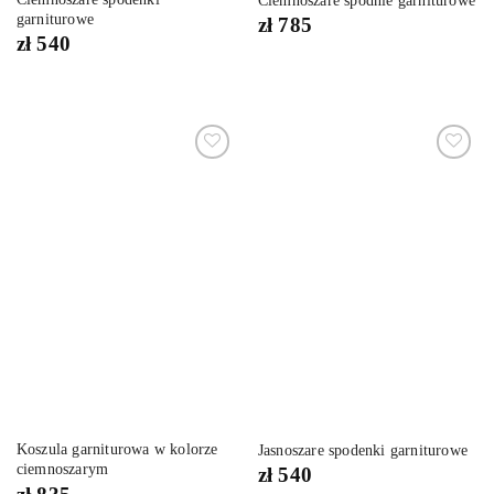
Ciemnoszare spodnie garniturowe
garniturowe
zł
785
zł
540
Dodaj
Dodaj
do
do
listy
listy
życzeń
życzeń
Koszula garniturowa w kolorze
Jasnoszare spodenki garniturowe
ciemnoszarym
zł
540