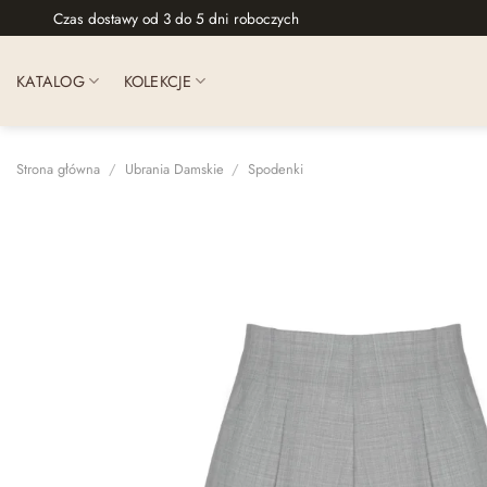
Skip
Czas dostawy od 3 do 5 dni roboczych
to
content
KATALOG
KOLEKCJE
Strona główna
/
Ubrania Damskie
/
Spodenki