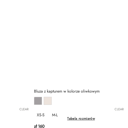
Bluza z kapturem w kolorze oliwkowym
CLEAR
CLEAR
XS-S
M-L
Tabela rozmiarów
zł
160