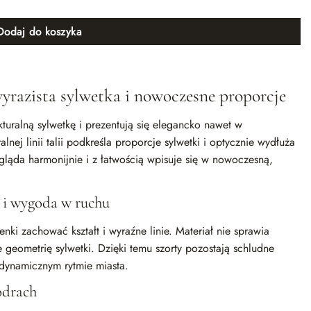
Dodaj do koszyka
razista sylwetka i nowoczesne proporcje
turalną sylwetkę i prezentują się elegancko nawet w
nej linii talii podkreśla proporcje sylwetki i optycznie wydłuża
gląda harmonijnie i z łatwością wpisuje się w nowoczesną,
j i wygoda w ruchu
nki zachować kształt i wyraźne linie. Materiał nie sprawia
 geometrię sylwetki. Dzięki temu szorty pozostają schludne
 dynamicznym rytmie miasta.
odrach