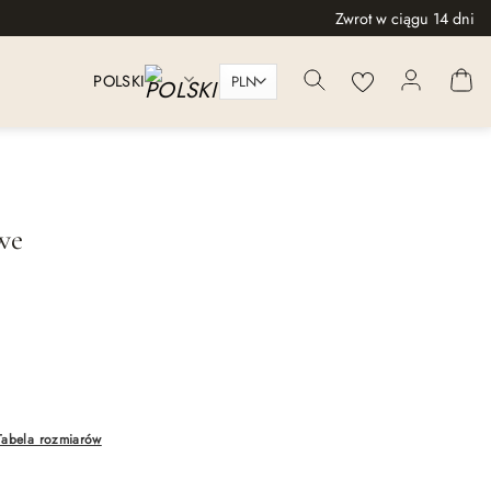
Zwrot w ciągu 14 dni
POLSKI
we
Tabela rozmiarów