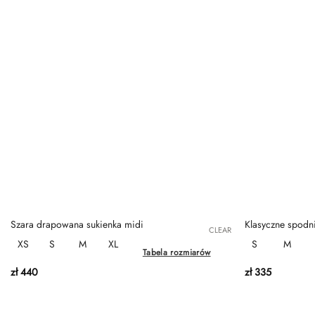
Szara drapowana sukienka midi
Klasyczne spodni
CLEAR
XS
S
M
XL
S
M
Tabela rozmiarów
zł
440
zł
335