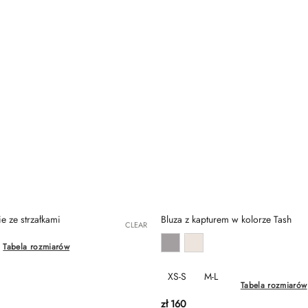
e ze strzałkami
Bluza z kapturem w kolorze Tash
CLEAR
Tabela rozmiarów
XS-S
M-L
Tabela rozmiarów
zł
160