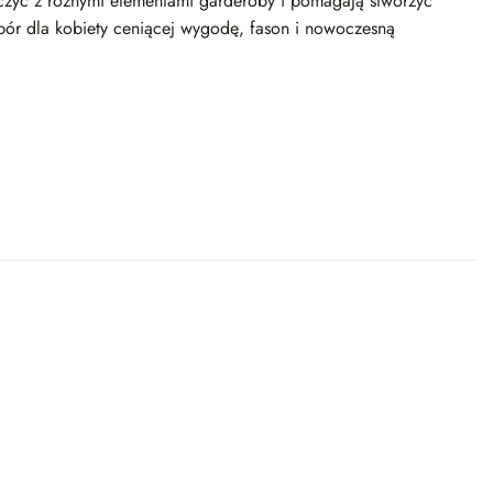
łączyć z różnymi elementami garderoby i pomagają stworzyć
bór dla kobiety ceniącej wygodę, fason i nowoczesną
Dodaj
Dodaj
do
do
listy
listy
życzeń
życzeń