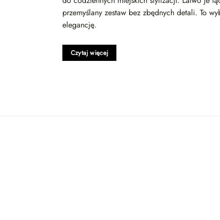
do codziennych miejskich stylizacji. Łatwo je 
przemyślany zestaw bez zbędnych detali. To wy
elegancję.
Czytaj więcej
Dodaj
do
listy
życzeń