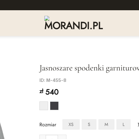
Jasnoszare spodenki garnituro
Dodaj
ID: M-455-8
do listy
540
zł
życzeń
Rozmiar
XS
S
M
L
ilość Jasnoszare spodenki garniturowe