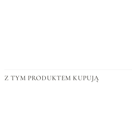
Z TYM PRODUKTEM KUPUJĄ
Dodaj
do
listy
życzeń