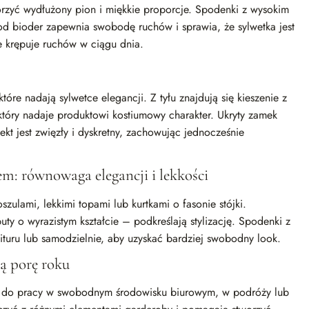
worzyć wydłużony pion i miękkie proporcje. Spodenki z wysokim
od bioder zapewnia swobodę ruchów i sprawia, że ​​sylwetka jest
nie krępuje ruchów w ciągu dnia.
tóre nadają sylwetce elegancji. Z tyłu znajdują się kieszenie z
, który nadaje produktowi kostiumowy charakter. Ukryty zamek
ekt jest zwięzły i dyskretny, zachowując jednocześnie
m: równowaga elegancji i lekkości
oszulami, lekkimi topami lub kurtkami o fasonie stójki.
ty o wyrazistym kształcie – podkreślają stylizację. Spodenki z
turu lub samodzielnie, aby uzyskać bardziej swobodny look.
łą porę roku
ię do pracy w swobodnym środowisku biurowym, w podróży lub