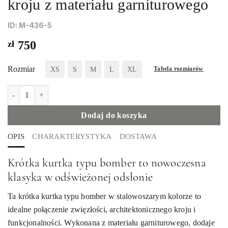
kroju z materiału garniturowego
ID: М-436-5
zł
750
Rozmiar
XS
S
M
L
XL
Tabela rozmiarów
ilość Kurtka typu bomber o skróconym kroju z materiału garnituro
Dodaj do koszyka
OPIS
CHARAKTERYSTYKA
DOSTAWA
Krótka kurtka typu bomber to nowoczesna
klasyka w odświeżonej odsłonie
Ta krótka kurtka typu bomber w stalowoszarym kolorze to
idealne połączenie zwięzłości, architektonicznego kroju i
funkcjonalności. Wykonana z materiału garniturowego, dodaje