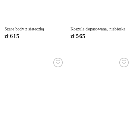
Szare body z siateczką
Koszula dopasowana, niebieska
zł
615
zł
565
Dodaj
Dodaj
do
do
listy
listy
życzeń
życzeń