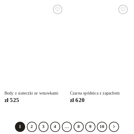
Dodaj
Dodaj
do
do
listy
listy
życzeń
życzeń
Body z siateczki ze wstawkami
Czarna spódnica z zapachem
zł
525
zł
620
1
2
3
4
…
8
9
10