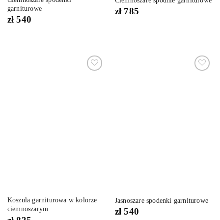
Ciemnoszare spodnie garniturowe
garniturowe
zł
785
zł
540
Dodaj
Dodaj
do
do
listy
listy
życzeń
życzeń
Koszula garniturowa w kolorze
Jasnoszare spodenki garniturowe
ciemnoszarym
zł
540