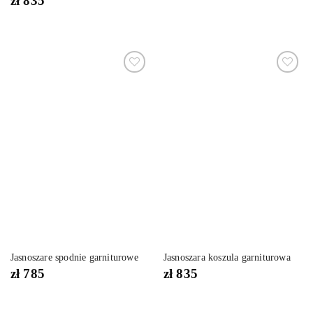
zł
835
Dodaj
Dodaj
do
do
listy
listy
życzeń
życzeń
Jasnoszare spodnie garniturowe
Jasnoszara koszula garniturowa
zł
785
zł
835