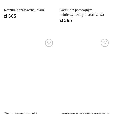
Koszula z podwójnym
Koszula dopasowana, biała
kołnierzykiem pomarańczowa
zł
565
zł
565
Dodaj
Dodaj
do
do
listy
listy
życzeń
życzeń
Ciemnoszare spodenki