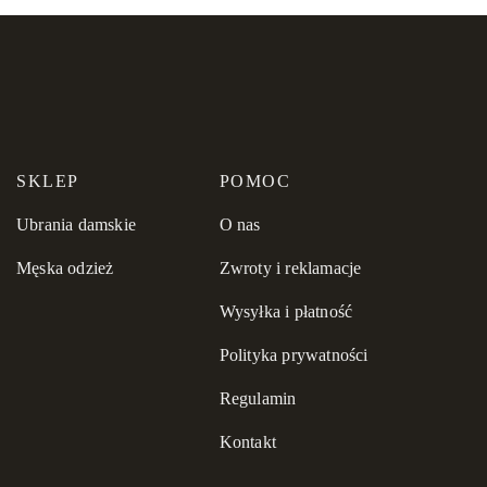
Obsługa klienta 24/7.
Dlaczego warto wybrać sweter kaszmirowy od
Morandi
To połączenie najwyższej jakości materiałów, stylowego
designu i dbałości o komfort. Taki sweter to opłacalna
SKLEP
POMOC
inwestycja w Twoją garderobę, która zapewnia ciepło, trwałość
Ubrania damskie
O nas
i wyrafinowaną estetykę.
Męska odzież
Zwroty i reklamacje
Wysyłka i płatność
Polityka prywatności
Regulamin
Kontakt