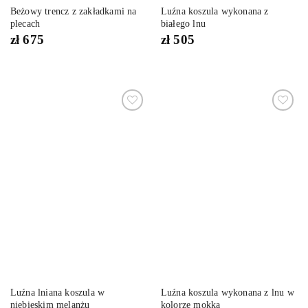
Beżowy trencz z zakładkami na
Luźna koszula wykonana z
plecach
białego lnu
zł
675
zł
505
Dodaj
Dodaj
do
do
listy
listy
życzeń
życzeń
Luźna lniana koszula w
Luźna koszula wykonana z lnu w
niebieskim melanżu
kolorze mokka