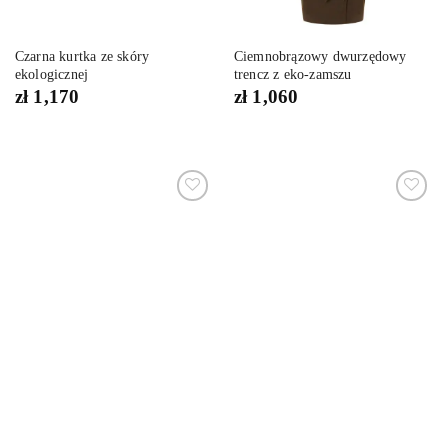
Czarna kurtka ze skóry
Ciemnobrązowy dwurzędowy
ekologicznej
trencz z eko-zamszu
zł
1,170
zł
1,060
Dodaj
Dodaj
do
do
listy
listy
życzeń
życzeń