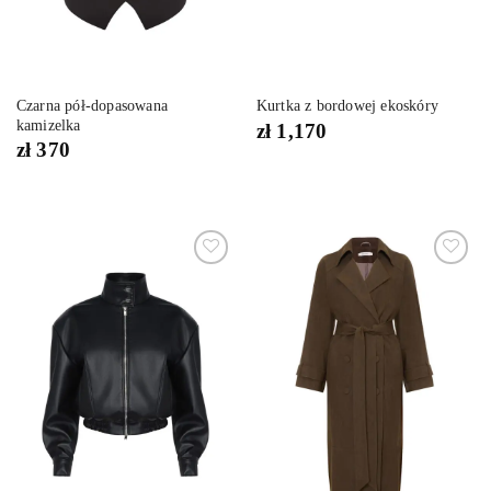
Czarna pół-dopasowana
Kurtka z bordowej ekoskóry
kamizelka
zł
1,170
zł
370
Dodaj
Dodaj
do
do
listy
listy
życzeń
życzeń