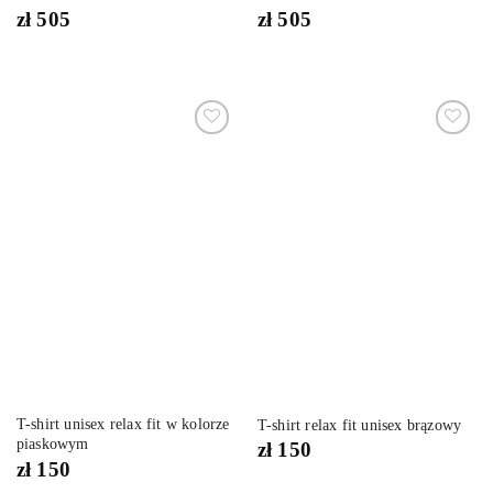
zł
505
zł
505
Dodaj
Dodaj
do
do
listy
listy
życzeń
życzeń
T-shirt unisex relax fit w kolorze
T-shirt relax fit unisex brązowy
piaskowym
zł
150
zł
150