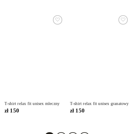
Dodaj
Dodaj
do
do
listy
listy
życzeń
życzeń
T-shirt relax fit unisex mleczny
T-shirt relax fit unisex granatowy
zł
150
zł
150