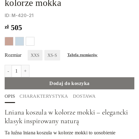
kolorze mokka
ID: М-420-21
zł
505
Rozmiar
XXS
XS-S
Tabela rozmiarów
ilość Luźna koszula wykonana z lnu w kolorze mokka
Dodaj do koszyka
OPIS
CHARAKTERYSTYKA
DOSTAWA
Lniana koszula w kolorze mokki – elegancki
klasyk inspirowany naturą
Ta luźna lniana koszula w kolorze mokki to uosobienie