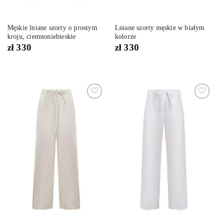
Męskie lniane szorty o prostym
Lniane szorty męskie w białym
kroju, ciemnoniebieskie
kolorze
zł
330
zł
330
Dodaj
Dodaj
do
do
listy
listy
życzeń
życzeń