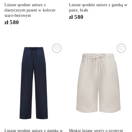
Lniane spodnie unisex z
Lniane spodnie unisex z gumką w
elastycznym pasem w kolorze
pasie, białe
szaro-beżowym
zł
580
zł
580
Dodaj
Dodaj
do
do
listy
listy
życzeń
życzeń
Lniane spodnie unisex z gumką w
Męskie lniane szorty o prostym