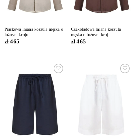
Piaskowa lniana koszula męska o
Czekoladowa lniana koszula
luźnym kroju
męska o luźnym kroju
zł
465
zł
465
Dodaj
Dodaj
do
do
listy
listy
życzeń
życzeń