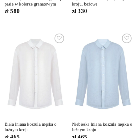
pasie w kolorze granatowym
kroju, beżowe
zł
580
zł
330
Dodaj
Dodaj
do
do
listy
listy
życzeń
życzeń
Biała lniana koszula męska o
Niebieska lniana koszula męska o
luźnym kroju
luźnym kroju
zł
465
zł
465