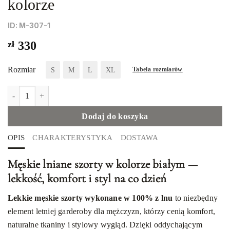
kolorze
ID: М-307-1
zł
330
Rozmiar
S
M
L
XL
Tabela rozmiarów
ilość Lniane szorty męskie w białym kolorze
Dodaj do koszyka
OPIS
CHARAKTERYSTYKA
DOSTAWA
Męskie lniane szorty w kolorze białym —
lekkość, komfort i styl na co dzień
Lekkie męskie szorty wykonane w 100% z lnu
to niezbędny
element letniej garderoby dla mężczyzn, którzy cenią komfort,
naturalne tkaniny i stylowy wygląd. Dzięki oddychającym