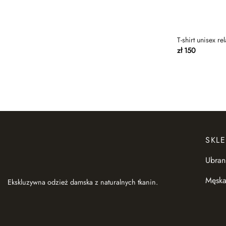
Szaro-beżowy
Szary
T-shirt unisex r
Tasz
zł
150
Złota oliwka
SKLE
Ubran
Męska
Ekskluzywna odzież damska z naturalnych tkanin.