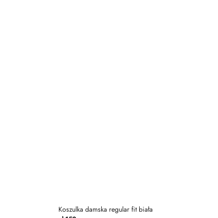
Dodaj
Dodaj
do
do
listy
listy
życzeń
życzeń
Koszulka damska regular fit biała