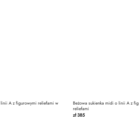
linii A z figurowymi reliefami w
Beżowa sukienka midi o linii A z f
reliefami
zł
385