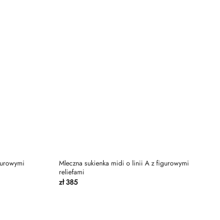
igurowymi
Mleczna sukienka midi o linii A z figurowymi
reliefami
zł
385