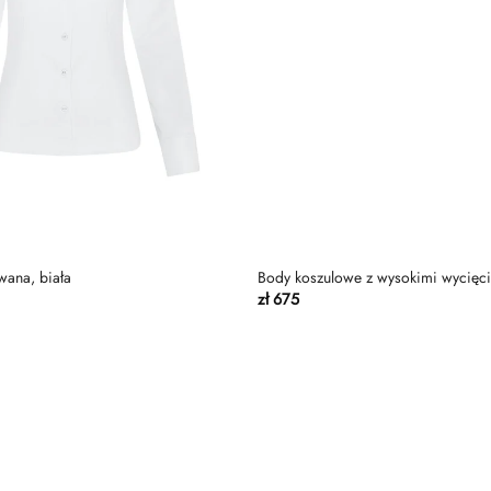
ana, biała
Body koszulowe z wysokimi wycięc
zł
675
Dodaj
do
listy
życzeń