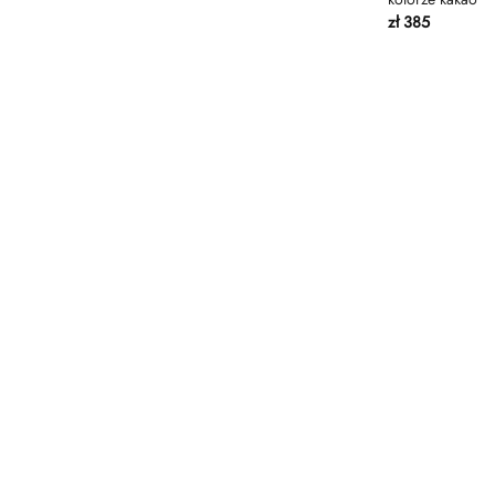
zł
385
Beżowy
Beżowy melanż
Brązowy
Ciemnoszary
Ciemny melanż
Czarny
granatowy
Kakao
Mleczny
Pudrowy
Piaskowy
piaskowy melanż
szara oliwka