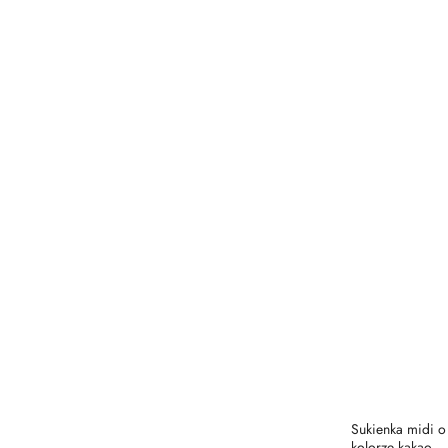
Mleko
Mokka
Mokka muss
Niebieski
Niebieski
niebieski melanż
Pomarańczowy
Różowy
Srebrna stal
stalowy szary
Szaro-niebieski
Szary
Taupe
Sukienka midi o 
Biały
kolorze kakao