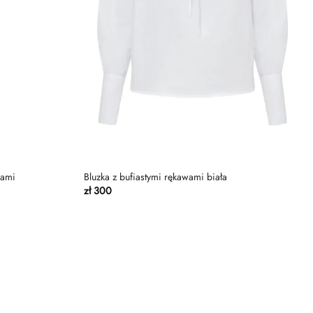
iami
Bluzka z bufiastymi rękawami biała
zł
300
Dodaj
Dodaj
do
do
listy
listy
życzeń
życzeń