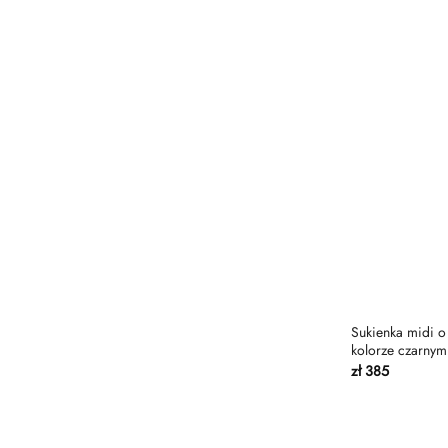
ciemnoniebieski
one size
Ciemnoszary
XS-S
ciemnoszary melanż
S-M
Ciemny niebieski
M-L
Cytrynowy
L-XL
Czarny
XS 160-168
Czarny melanż
XS 165-173
Czekolada
S 160-168
Denim
S 165-173
Grafit
Sukienka midi o 
M 160-168
kolorze czarnym
Jasnobeżowy
M 165-173
zł
385
jasnoszary melanż
L 160-168
masło
L 165-173