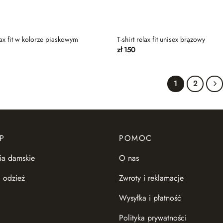
elax fit w kolorze piaskowym
T-shirt relax fit unisex brązowy
zł
150
1
2
P
POMOC
ia damskie
O nas
 odzież
Zwroty i reklamacje
Wysyłka i płatność
Polityka prywatności