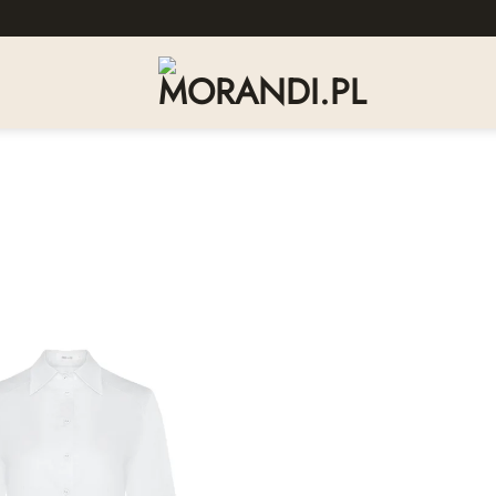
Dodaj
do
listy
życzeń