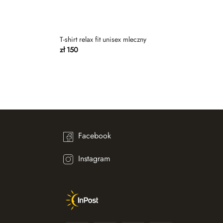
T-shirt relax fit unisex mleczny
zł
150
Facebook
Instagram