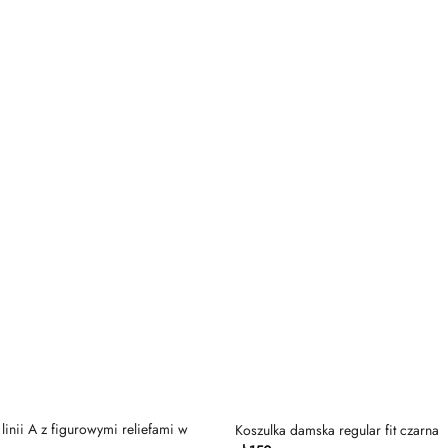
Dodaj
do
listy
życzeń
linii A z figurowymi reliefami w
Koszulka damska regular fit czarna