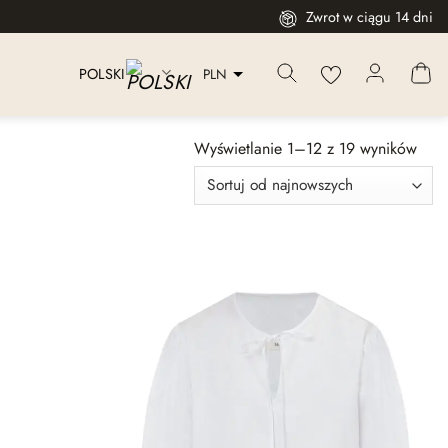
Zwrot w ciągu 14 dni
PLN
POLSKI
Wyświetlanie 1–12 z 19 wyników
Dodaj
Dodaj
do
do
listy
listy
życzeń
życzeń