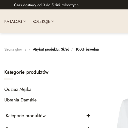
Skip
Czas dostawy od 3 do 5 dni roboczych
to
content
KATALOG
KOLEKCJE
Strona główna
/
Atrybut produktu: Skład
/
100% bawełna
Kategorie produktów
Odzież Męska
Ubrania Damskie
Kategorie produktów
Bluzki