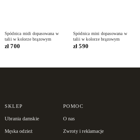
dla looku smart casual.
Dopracowane detale i funkcjonalność
Jednorzędowe zapięcie na guziki
Spódnica midi dopasowana w
Spódnica mini dopasowana w
talii w kolorze brązowym
talii w kolorze brązowym
Akcentowane ramiona dodające struktury
zł
700
zł
590
Starannie wykończona podszewka
Dopasowany fason modelujący sylwetkę
Subtelne detale wykończenia
Zainwestuj w ponadczasowy styl z
MORANDI
SKLEP
POMOC
Wełniano-jedwabna marynarka to must-have w szafie kobiety,
która ceni jakość, elegancję i funkcjonalność. Zamów go online
Ubrania damskie
O nas
i stwórz stylizacje, które zawsze robią wrażenie.
Męska odzież
Zwroty i reklamacje