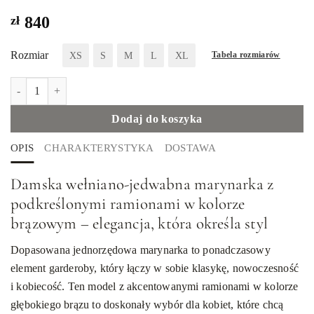
zł
840
Rozmiar
XS
S
M
L
XL
Tabela rozmiarów
ilość Wełniano-jedwabna marynarka z akcentami na ramionach, brą
Dodaj do koszyka
OPIS
CHARAKTERYSTYKA
DOSTAWA
Damska wełniano-jedwabna marynarka z
podkreślonymi ramionami w kolorze
brązowym – elegancja, która określa styl
Dopasowana jednorzędowa marynarka to ponadczasowy
element garderoby, który łączy w sobie klasykę, nowoczesność
i kobiecość. Ten model z akcentowanymi ramionami w kolorze
głębokiego brązu to doskonały wybór dla kobiet, które chcą