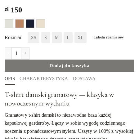
zł
150
Rozmiar
XS
S
M
L
XL
Tabela rozmiarów
ilość T-shirt damski o regularnym kroju, granatowy
Dodaj do koszyka
OPIS
CHARAKTERYSTYKA
DOSTAWA
T-shirt damski granatowy — klasyka w
nowoczesnym wydaniu
Granatowy t-shirt damski to niezawodna baza każdej
kapsułowej garderoby. Łączy w sobie wygodę codziennego
noszenia z ponadczasowym stylem. Uszyty w 100% z wysokiej