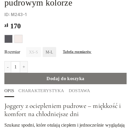
pudrowym kolorze
ID: М243-1
zł
170
Rozmiar
XS-S
M-L
Tabela rozmiarów
ilość Damskie joggery z ociepleniem w pudrowym kolorze
Dodaj do koszyka
OPIS
CHARAKTERYSTYKA
DOSTAWA
Joggery z ociepleniem pudrowe – miękkość i
komfort na chłodniejsze dni
Szukasz spodni, które otulają ciepłem i jednocześnie wyglądają