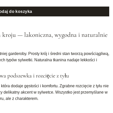
odaj do koszyka
 kroju — lakoniczna, wygodna i naturalnie
iej garderoby. Prosty krój i średni stan tworzą powściągliwą,
ch typów sylwetki. Naturalna tkanina nadaje lekkości i
 podszewka i rozcięcie z tyłu
óra dodaje gęstości i komfortu. Zgrabne rozcięcie z tyłu nie
zy delikatny akcent w sylwetce. Wszystko jest przemyślane w
u, ale z charakterem.
ny