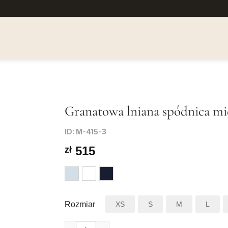
Granatowa lniana spódnica mi
ID: М-415-3
Dodaj
do listy
515
zł
życzeń
Rozmiar
XS
S
M
L
ilość Granatowa lniana spódnica midi o prosty