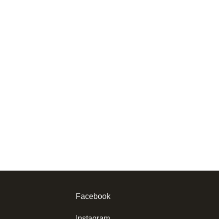
rmonia naturalności, stylu i funkcjonalności w Twojej
Facebook
Instagram