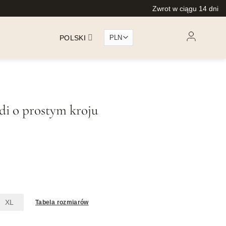
Zwrot w ciągu 14 dni
POLSKI
di o prostym kroju
XL
Tabela rozmiarów
m kroju