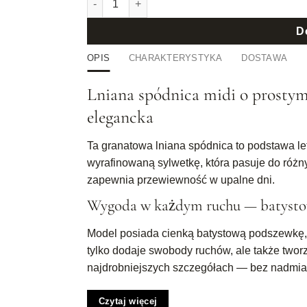
D
OPIS
CHARAKTERYSTYKA
DOSTAWA
Lniana spódnica midi o prostym
elegancka
Ta granatowa lniana spódnica to podstawa letn
wyrafinowaną sylwetkę, która pasuje do różny
zapewnia przewiewność w upalne dni.
Wygoda w każdym ruchu — batystowa
Model posiada cienką batystową podszewkę, kt
tylko dodaje swobody ruchów, ale także twor
najdrobniejszych szczegółach — bez nadmiar
Średni stan — uniwersalny i wygod
Czytaj więcej