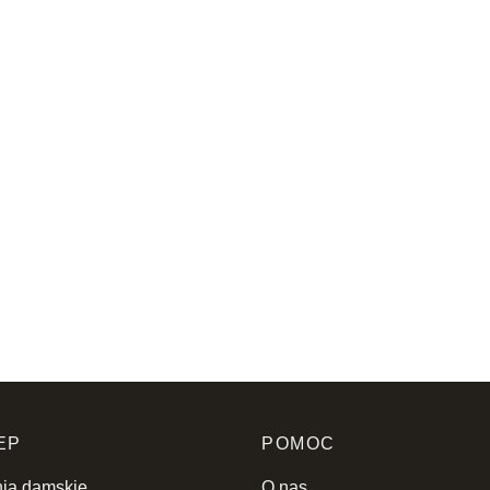
przymierzenia. Lniana spódnica Morandi to ha
garderobie.
EP
POMOC
ia damskie
O nas