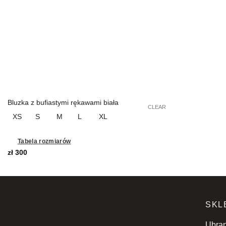
Bluzka z bufiastymi rękawami biała
CLEAR
XS
S
M
L
XL
Tabela rozmiarów
zł
300
SKL
Ubran