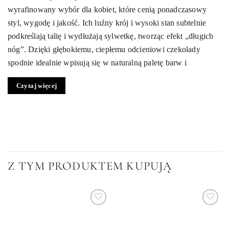
wyrafinowany wybór dla kobiet, które cenią ponadczasowy
styl, wygodę i jakość. Ich luźny krój i wysoki stan subtelnie
podkreślają talię i wydłużają sylwetkę, tworząc efekt „długich
nóg”. Dzięki głębokiemu, ciepłemu odcieniowi czekolady
spodnie idealnie wpisują się w naturalną paletę barw i
doskonale komponują się zarówno z neutralnymi, jak i jasnymi
Czytaj więcej
kolorami.
Dlaczego warto wybrać granatowe spodnie
palazzo?
Uniwersalny fason palazzo
— swobodne nogawki
zapewniają komfort ruchów i optycznie wysmuklają nogi
Z TYM PRODUKTEM KUPUJĄ
Zakładki w talii
— tworzą kobiecą sylwetkę i dodają
elegancji
Wysokiej jakości tkanina
— miękka, przyjemna w dotyku,
Dodaj
Dodaj
idealna na cały dzień
do
do
listy
listy