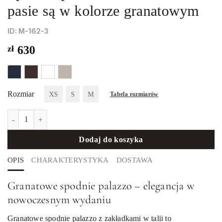
pasie są w kolorze granatowym
ID: М-162-3
zł
630
Rozmiar
XS
S
M
Tabela rozmiarów
ilość Spodnie palazzo z zakładkami w pasie są w kolorze granatowym
Dodaj do koszyka
OPIS
CHARAKTERYSTYKA
DOSTAWA
Granatowe spodnie palazzo – elegancja w
nowoczesnym wydaniu
Granatowe spodnie palazzo z zakładkami w talii to