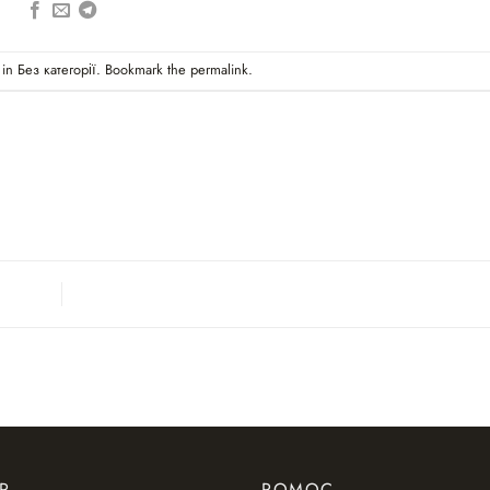
 in
Без категорії
. Bookmark the
permalink
.
P
POMOC