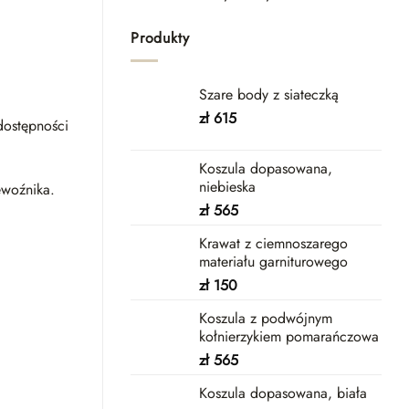
Produkty
Szare body z siateczką
zł
615
dostępności
Koszula dopasowana,
niebieska
ewoźnika.
zł
565
Krawat z ciemnoszarego
materiału garniturowego
zł
150
Koszula z podwójnym
kołnierzykiem pomarańczowa
zł
565
Koszula dopasowana, biała