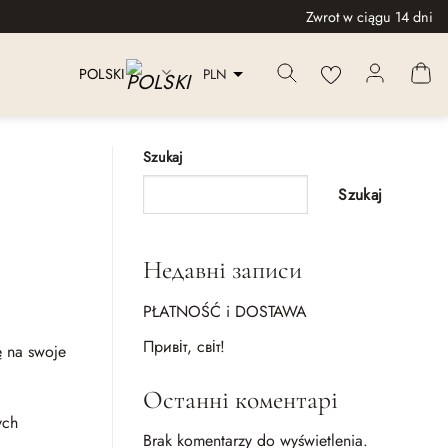
Zwrot w ciągu 14 dni
PLN
POLSKI
Szukaj
Szukaj
Недавні записи
PŁATNOŚĆ i DOSTAWA
Привіт, світ!
ę na swoje
Останні коментарі
ych
Brak komentarzy do wyświetlenia.