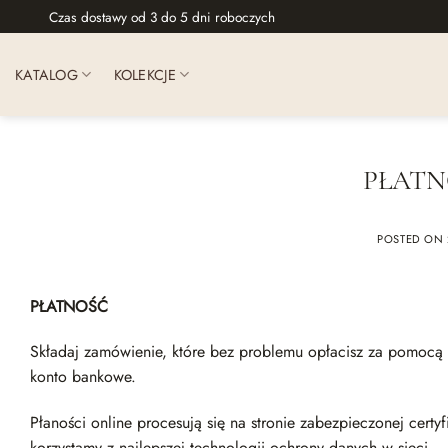
Skip
Czas dostawy od 3 do 5 dni roboczych
to
content
KATALOG
KOLEKCJE
PŁATN
POSTED ON
PŁATNOŚĆ
Składaj zamówienie, które bez problemu opłacisz za pomocą se
konto bankowe.
Płaności online procesują się na stronie zabezpieczonej cer
korzystamy z najlepszej technologii ochrony danych w sieci.