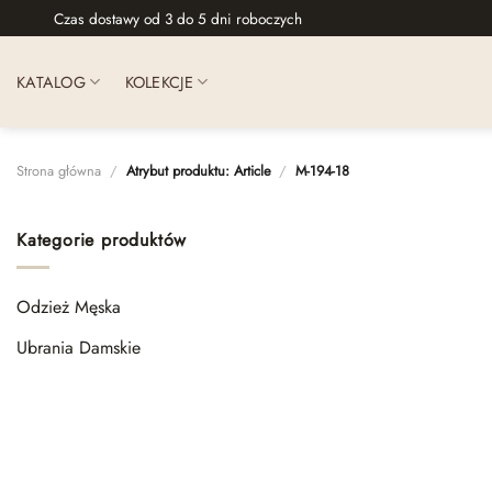
Skip
Czas dostawy od 3 do 5 dni roboczych
to
content
KATALOG
KOLEKCJE
Strona główna
/
Atrybut produktu: Article
/
М-194-18
Kategorie produktów
Odzież Męska
Ubrania Damskie