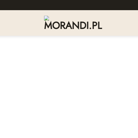
Dodaj
do
listy
życzeń