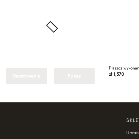
Płaszcz wykonan
zł
1,570
Resetowanie
Pokaz
SKLE
Ubran