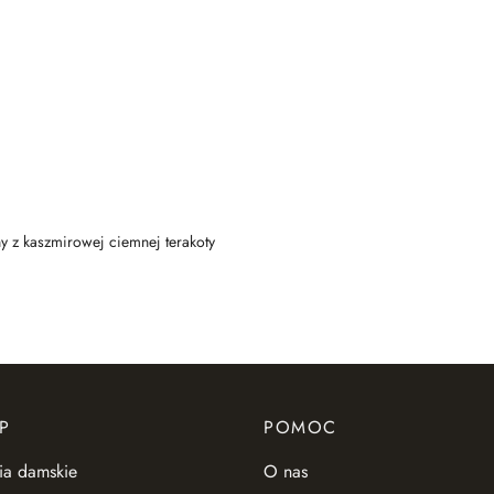
y z kaszmirowej ciemnej terakoty
P
POMOC
ia damskie
O nas