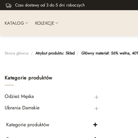
Skip
Czas dostawy od 3 do 5 dni roboczych
to
content
KATALOG
KOLEKCJE
Strona główna
/
Atrybut produktu: Skład
/
Główny materiał: 56% wełna, 40%
Kategorie produktów
Odzież Męska
Ubrania Damskie
Kategorie produktów
Spódnice