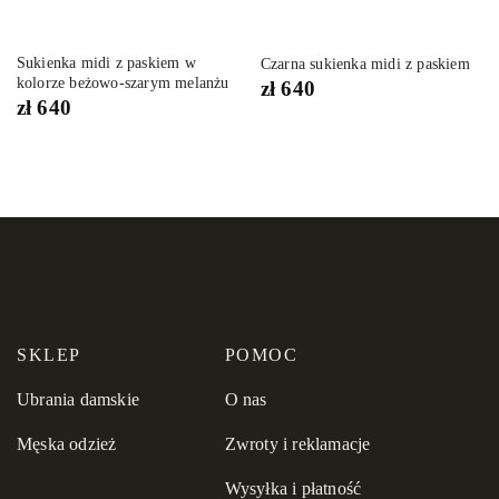
Sukienka midi z paskiem w
Czarna sukienka midi z paskiem
kolorze beżowo-szarym melanżu
zł
640
zł
640
SKLEP
POMOC
Ubrania damskie
O nas
Męska odzież
Zwroty i reklamacje
Wysyłka i płatność