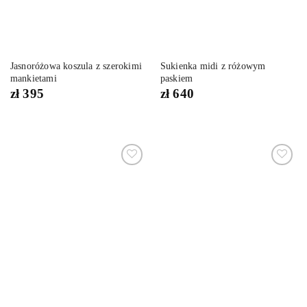
Jasnoróżowa koszula z szerokimi
Sukienka midi z różowym
mankietami
paskiem
zł
395
zł
640
Dodaj
Dodaj
do
do
listy
listy
życzeń
życzeń