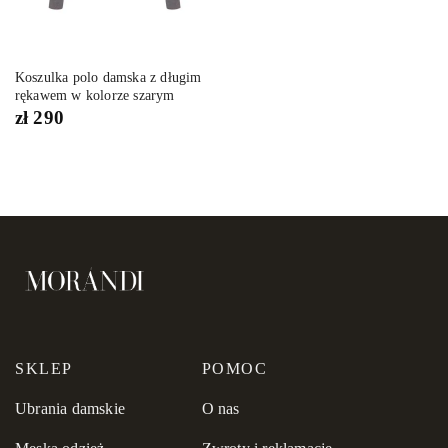
Koszulka polo damska z długim
rękawem w kolorze szarym
zł
290
SKLEP
POMOC
Ubrania damskie
O nas