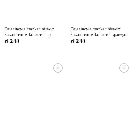
Dzianinowa czapka unisex z
Dzianinowa czapka unisex z
kaszmirem w kolorze taup
kaszmirem w kolorze brązowym
zł
240
zł
240
Dodaj
Dodaj
do
do
listy
listy
życzeń
życzeń