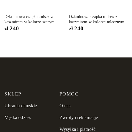
Dzianinowa czapka unisex z
Dzianinowa czapka unisex z
kaszmirem w kolorze szarym
kaszmirem w kolorze mlecznym
zł
240
zł
240
SKLEP
POMOC
Ubrania damskie
O nas
Męska odzież
Zwroty i reklamacje
Wysyłka i płatność