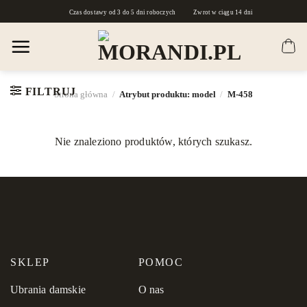
Skip
Czas dostawy od 3 do 5 dni roboczych
Zwrot w ciągu 14 dni
to
content
FILTRUJ
Strona główna
/
Atrybut produktu: model
/
M-458
Nie znaleziono produktów, których szukasz.
SKLEP
POMOC
Ubrania damskie
O nas