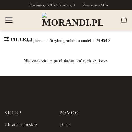
Skip
Czas dostawy od 3 do 5 dni roboczych
Zwrot w ciągu 14 dni
to
content
FILTRUJ
Strona główna
/
Atrybut produktu: model
/
M-454-8
Nie znaleziono produktów, których szukasz.
SKLEP
POMOC
Ubrania damskie
O nas