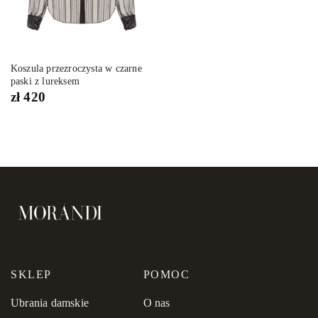
Koszula przezroczysta w czarne
paski z lureksem
zł
420
SKLEP
POMOC
Ubrania damskie
O nas