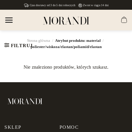
Skip
Czas dostawy od 3 do 5 dni roboczych
Zwrot w ciągu 14 dni
to
content
Strona główna
/
Atrybut produktu: material
/
FILTRUJ
poliester/wiskoza/elastan/poliamid/elastan
Nie znaleziono produktów, których szukasz.
SKLEP
POMOC