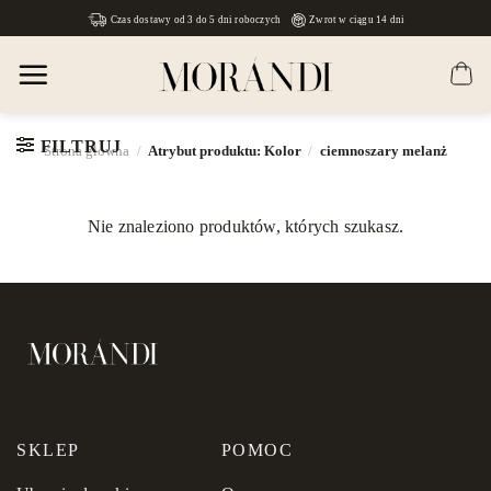
Skip
Czas dostawy od 3 do 5 dni roboczych
Zwrot w ciągu 14 dni
to
content
FILTRUJ
Strona główna
/
Atrybut produktu: Kolor
/
ciemnoszary melanż
Nie znaleziono produktów, których szukasz.
SKLEP
POMOC