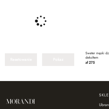
Sweter męski d
dekoltem
Resetowanie
Pokaz
zł
275
SKLE
Ubran