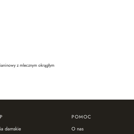
zianinowy z mlecznym okrągłym
P
POMOC
ia damskie
O nas