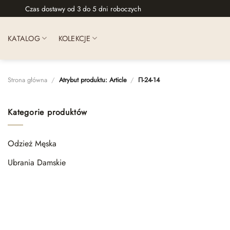
Skip
Czas dostawy od 3 do 5 dni roboczych
to
content
KATALOG
KOLEKCJE
Strona główna
/
Atrybut produktu: Article
/
П-24-14
Kategorie produktów
Odzież Męska
Ubrania Damskie