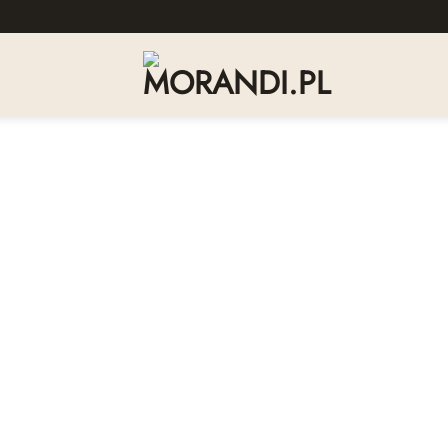
Dodaj
do
listy
życzeń