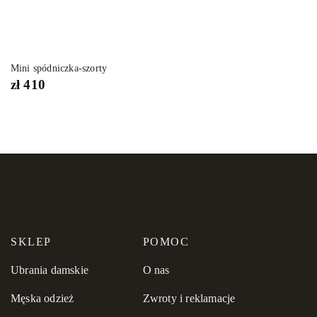
Mini spódniczka-szorty
zł
410
SKLEP
POMOC
Ubrania damskie
O nas
Męska odzież
Zwroty i reklamacje