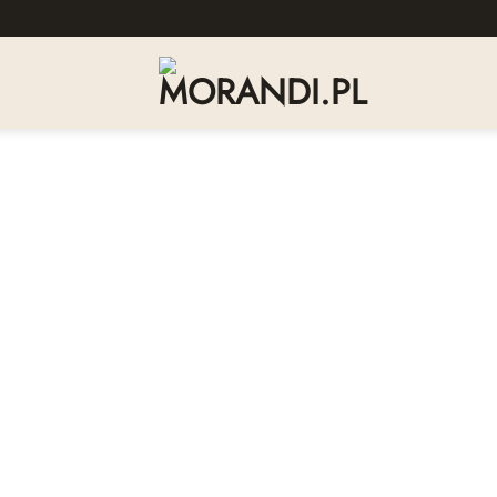
Dodaj
do
listy
życzeń