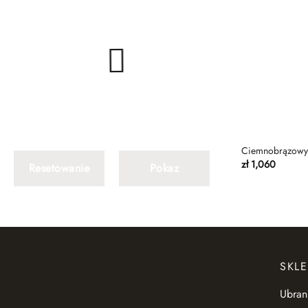
Ciemnobrązowy 
zł
1,060
Resetowanie
Pokaz
SKLE
Ubran