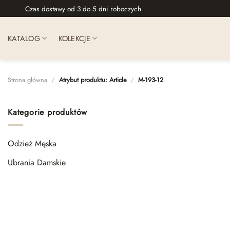
Skip
Czas dostawy od 3 do 5 dni roboczych
to
content
KATALOG
KOLEKCJE
Strona główna
/
Atrybut produktu: Article
/
М-193-12
Kategorie produktów
Odzież Męska
Ubrania Damskie