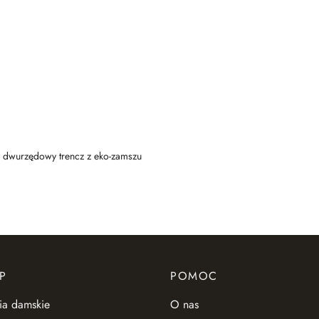
dwurzędowy trencz z eko-zamszu
P
POMOC
ia damskie
O nas