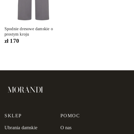
Spodnie dresowe damskie o
prostym kroju
zł
170
SKLEP
POMOC
Ubrania damskie
O nas